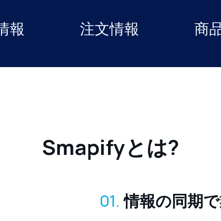
情報
注文情報
商
Smapifyとは?
01.
情報の同期で