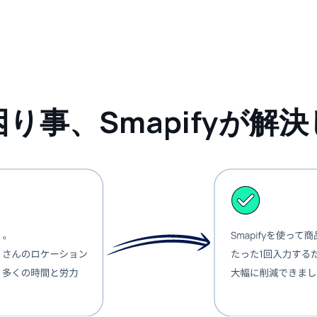
り事、Smapifyが解